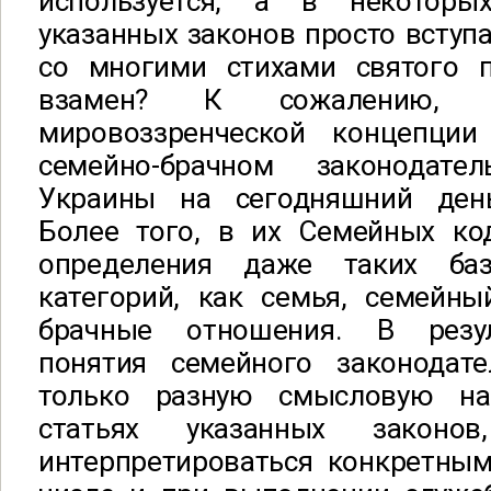
используется, а в некоторых
указанных законов просто вступ
со многими стихами святого 
взамен? К сожалению, н
мировоззренческой концепци
семейно-брачном законодат
Украины на сегодняшний ден
Более того, в их Семейных код
определения даже таких ба
категорий, как семья, семейны
брачные отношения. В резул
понятия семейного законодат
только разную смысловую на
статьях указанных закон
интерпретироваться конкретным