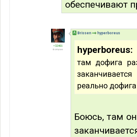
обеспечивают п
А
Brissen
hyperboreus
+32461
hyperboreus:
В отпуске
там дофига ра
заканчивается 
реально дофига
Боюсь, там он
заканчивается