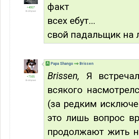
факт
+4957
В отпуске
всех ебут...
свой падальщик на 
А
Papa Shango
Brissen
Brissen,
Я встречал
+7105
В отпуске
всякого насмотрел
(за редким исключе
это лишь вопрос вр
продолжают жить не