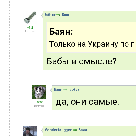
fatHer
Баян
+511
Баян:
В отпуске
Только на Украину по 
Бабы в смысле?
Баян
fatHer
да, они самые.
+6767
В отпуске
Vonderbruggen
Баян