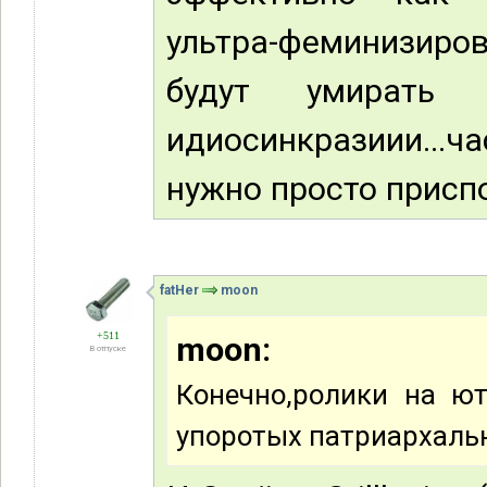
ультра-феминизиров
будут умирать 
идиосинкразиии...ч
нужно просто приспо
fatHer
moon
+511
moon:
В отпуске
Конечно,ролики на ю
упоротых патриархаль