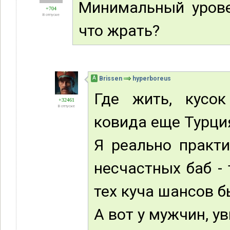
Минимальный урове
+704
В отпуске
что жрать?
А
Brissen
hyperboreus
Где жить, кусок
+32461
В отпуске
ковида еще Турци
Я реально практи
несчастных баб - 
тех куча шансов б
А вот у мужчин, у