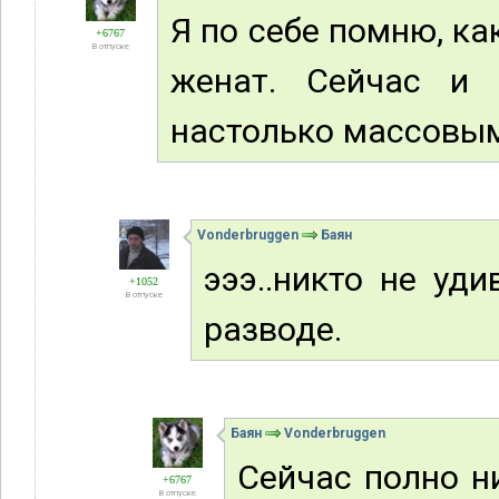
Я по себе помню, как
+6767
В отпуске
женат. Сейчас и 
настолько массовым
Vonderbruggen
Баян
эээ..никто не уди
+1052
В отпуске
разводе.
Баян
Vonderbruggen
Сейчас полно н
+6767
В отпуске