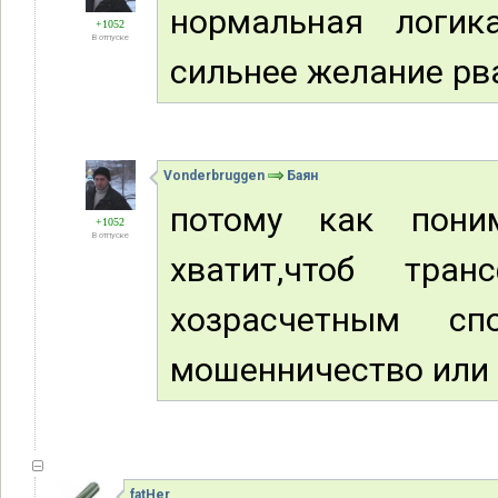
нормальная логика
+1052
В отпуске
сильнее желание рв
Vonderbruggen
Баян
потому как поним
+1052
В отпуске
хватит,чтоб тран
хозрасчетным сп
мошенничество или 
fatHer