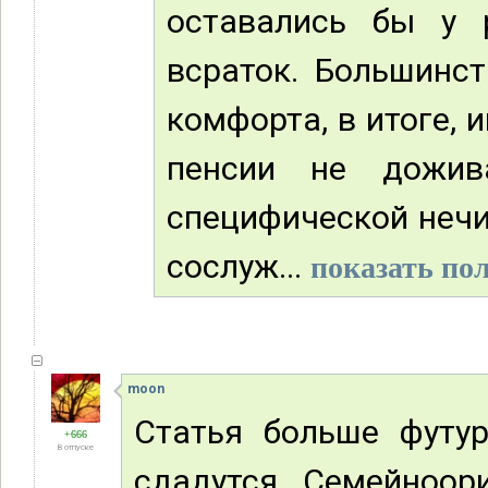
оставались бы у 
всраток. Большинс
комфорта, в итоге, 
пенсии не дожива
специфической нечи
сослуж...
показать пол
moon
Статья больше футур
+666
В отпуске
сдадутся. Семейноор