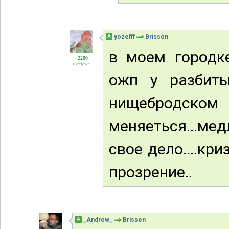
А
yozefff
Brissen
в моем городк
+2280
В отпуске
ожп у разбиты
нищеброд
меняеться...мед
свое дело....кр
прозрение..
А
_Andrew_
Brissen