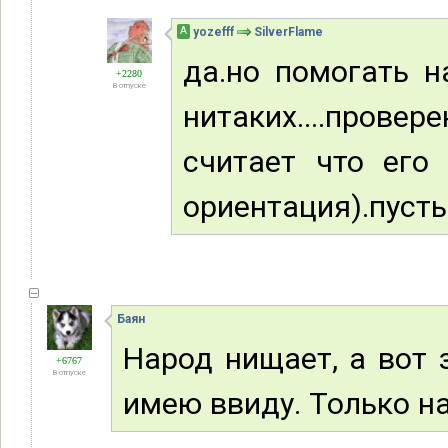
А
yozefff
SilverFlame
да.но помогать 
+2280
В отпуске
нитаких....провере
считает что его 
ориентация).пусть к
Баян
Народ нищает, а вот 
+6767
В отпуске
имею ввиду. Только на