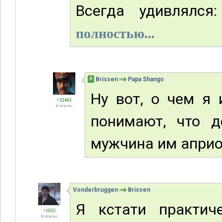
Всегда удивлялся:
полностью...
А
Brissen
Papa Shango
Ну вот, о чем я и
+32461
В отпуске
понимают, что д
мужчина им априо
Vonderbruggen
Brissen
Я кстати практич
+1052
В отпуске