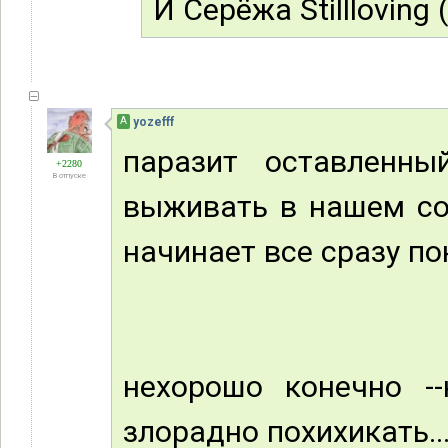
И Серёжа Stillloving
А
yozefff
паразит оставленн
+2280
В отпуске
выживать в нашем соц
начинает все сразу по
нехорошо конечно -
злорадно похихикать...