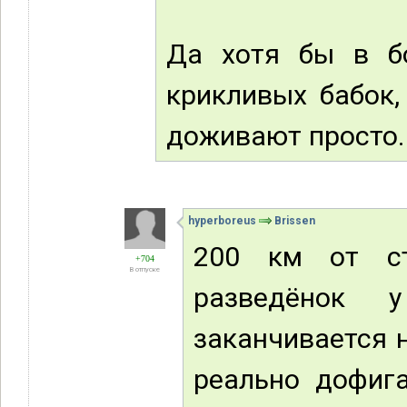
Да хотя бы в б
крикливых бабок,
доживают просто.
hyperboreus
Brissen
200 км от ст
+704
В отпуске
разведёнок 
заканчивается н
реально дофига