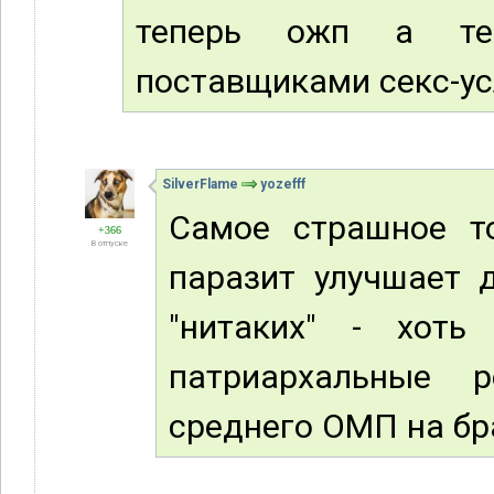
теперь ожп а те
поставщиками секс-ус
SilverFlame
yozefff
Самое страшное т
+366
В отпуске
паразит улучшает д
"нитаких" - хоть
патриархальные р
среднего ОМП на бр