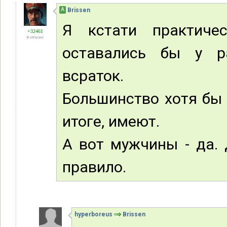
А
Brissen
Я кстати практиче
+32461
В отпуске
оставались бы у р
всраток.
Большинство хотя бы
итоге, имеют.
А вот мужчины - да.
правило.
hyperboreus
Brissen