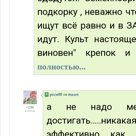
подкорку , неважно ч
ищут всё равно и в З
идут. Культ настоящ
виновен" крепок и 
полностью...
А
yozefff
moon
а не надо меш
+2280
В отпуске
достигать.....ник
эффективно как о